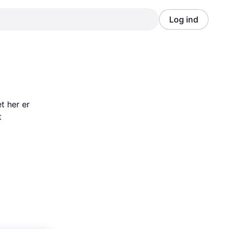
Log ind
Annonce
Annonce
 her er 
 