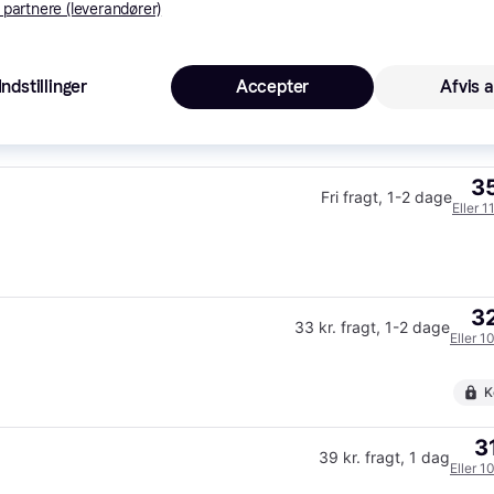
Købsgaranti
Gyldig ind
 partnere (leverandører)
30
339 kr.
49 kr. fragt
,
3 dage
Indstillinger
Accepter
Afvis a
35
Fri fragt
,
1-2 dage
Eller 1
32
33 kr. fragt
,
1-2 dage
Eller 1
K
3
39 kr. fragt
,
1 dag
Eller 1