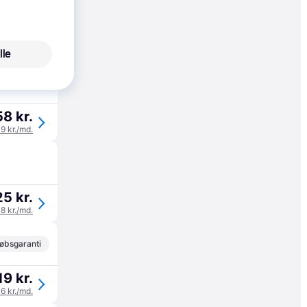
til 14. aug.
5 kr.
lle
8 kr.
19 kr./md.
5 kr.
08 kr./md.
øbsgaranti
19 kr.
06 kr./md.