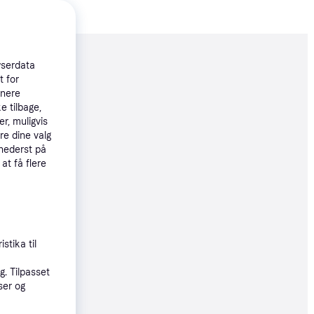
moveret
wserdata
t for
tnere
e tilbage,
39 kr.
r, muligvis
re dine valg
 nederst på
øbsgaranti
 at få flere
2 kr.
91 kr./md.
stika til
. Tilpasset
9 kr.
ser og