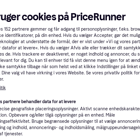
tioner
ruger cookies på PriceRunner
Pro
es
152
partnere gemmer og får adgang til personoplysninger, f.eks. bro
ke identifikatorer, på din enhed. Hvis du vælger Accepter, gør det mulig
eknologier at understøtte de formål, der er vist under »Vi og vores par
 datafor at levere«. Hvis du vælger Afvis alle eller trækker dit samtykk
3
49 kr. fragt
,
3 dage
es de. Hvis trackere er deaktiveret, er noget indhold og annoncer, du se
elevant for dig. Du kan til enhver tid få vist denne menu igen for at ænd
kke samtykke tilbage når som helst ved at klikke Indstillinger på linket
K
Dine valg vil have virkning i vores Website. Se vores privatliv politik for
r.
27
tik
·
Laveste pris
39 kr. fragt
,
4-5 dage
Eller 
es partnere behandler data for at levere
cise geografiske placeringsoplysninger. Aktivt scanne enhedskarakteri
ation. Opbevare og/eller tilgå oplysninger på en enhed. Måle
ngseffektivitet. Bruge begrænsede oplysninger til at vælge annoncering
29
25 kr. fragt
,
1-3 dage
ng og indhold, annoncerings- og indholdsmåling, målgruppeundersøgel
af tjenester.