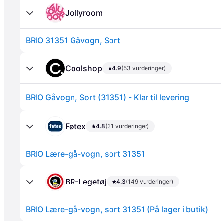
Jollyroom
BRIO 31351 Gåvogn, Sort
Coolshop
4.9
(53 vurderinger)
BRIO Gåvogn, Sort (31351) - Klar til levering
Annonce
Føtex
4.8
(31 vurderinger)
BRIO Lære-gå-vogn, sort 31351
BR-Legetøj
4.3
(149 vurderinger)
BRIO Lære-gå-vogn, sort 31351 (På lager i butik)