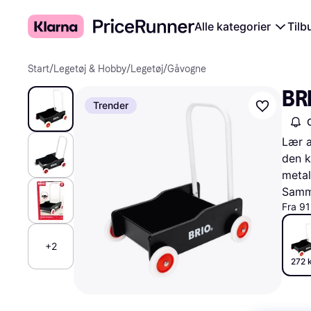
Alle kategorier
Tilb
Start
/
Legetøj & Hobby
/
Legetøj
/
Gåvogne
BR
Trender
Lær a
den k
metal
Samme
Fra 91
+2
272 k