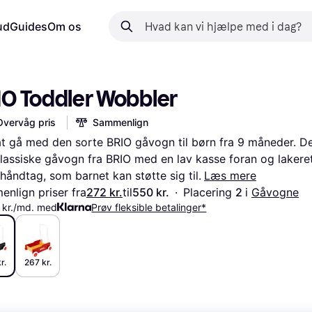
ud
Guides
Om os
IO Toddler Wobbler
Overvåg pris
Sammenlign
t gå med den sorte BRIO gåvogn til børn fra 9 måneder. Det
lassiske gåvogn fra BRIO med en lav kasse foran og lakeret
håndtag, som barnet kan støtte sig til.
Læs mere
nlign priser fra
272 kr.
til
550 kr.
·
Placering 
2 
i 
Gåvogne
 kr./md. med
Prøv fleksible betalinger*
r.
267 kr.