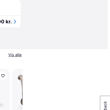
0 kr.
Vis alle
Pinolino Running Troll
Kimi