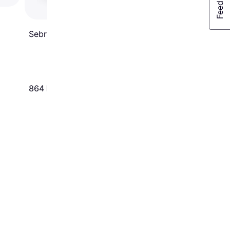
Sebra Gåvogn Jetty Beige
864 kr.
599 kr.