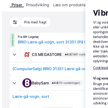
Priser
Prisudvikling
Læs om produktet
Specifika
Vi b
Pris med fragt
Vi og vor
eller unik
sporingst
ANNONCE
Fra BR-Legetøj
behandler
BRIO Lære-gå-vogn, sort 31351 (På lager i butik)
deaktiver
ikke så r
eller træ
CS MEGASTORE
4.5
(1861 vurderinger)
websiden. 
oplysninge
Cookiepoli
(ComputerSalg) BRIO 31351 Lære-gå-vogn - Sort
Vi og vor
BabySam
4.8
(10 vurderinger)
Bruge præ
identifik
annonceri
Lære-gå-vogn, sort
annonceri
udvikling 