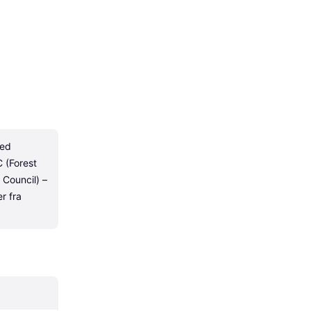
ed 
(Forest 
Council) – 
r fra 