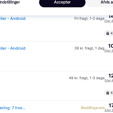
Indstillinger
Accepter
Afvis a
1
ller - Android
Fri fragt
,
1-2 dage
Eller 
K
1
ller - Android
39 kr. fragt
,
1 dag
Eller 
1
49 kr. fragt
,
1-3 dage
Eller 
K
1
8BitDo Zero 2 Pink Edition Controller - Forventet levering: 7 hverdage
Bestillingsvare
Eller 