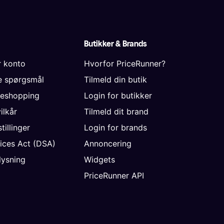
Butikker & Brands
r konto
Hvorfor PriceRunner?
de spørgsmål
Tilmeld din butik
neshopping
Login for butikker
vilkår
Tilmeld dit brand
tillinger
Login for brands
vices Act (DSA)
Annoncering
ysning
Widgets
PriceRunner API