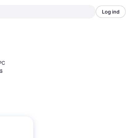
Log ind
Annonce
Annonce
 PC
s