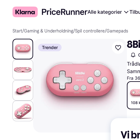
Alle kategorier
Tilb
Start
/
Gaming & Underholdning
/
Spil controllere
/
Gamepads
8Bi
Trender
Trådl
Samme
Fra 36
108 k
Vi b