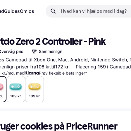
ud
Guides
Om os
tdo Zero 2 Controller - Pink
Overvåg pris
Sammenlign
øs Gamepad til Xbox One, Mac, Android, Nintendo Switch,
nlign priser fra
108 kr.
til
172 kr.
·
Placering 
159 
i 
Gamepad
 kr./md. med
Prøv fleksible betalinger*
r.
109 kr.
109 kr.
ruger cookies på PriceRunner