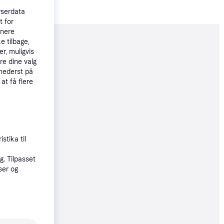
wserdata
t for
tnere
e tilbage,
moveret
r, muligvis
re dine valg
 nederst på
09 kr.
 at få flere
 36 kr./md.
øbsgaranti
08 kr.
stika til
36 kr./md.
. Tilpasset
ser og
14 kr.
38 kr./md.