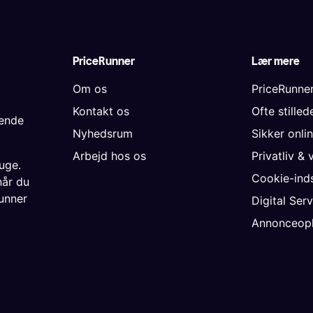
PriceRunner
Lær mere
Om os
PriceRunne
Kontakt os
Ofte stille
gende
Nyhedsrum
Sikker onli
Arbejd hos os
Privatliv & 
uge.
Cookie-inds
når du
unner
Digital Ser
Annonceopl