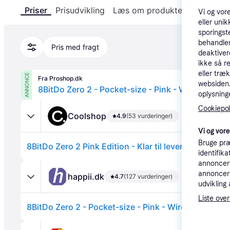
Priser
Prisudvikling
Læs om produktet
Specifika
Vi og vor
eller unik
sporingst
behandler
Pris med fragt
deaktiver
ikke så r
eller træ
ANNONCE
Fra Proshop.dk
websiden. 
8BitDo Zero 2 - Pocket-size - Pink - Wireless Con
oplysninge
Cookiepoli
Coolshop
4.9
(53 vurderinger)
Vi og vor
Bruge præ
8BitDo Zero 2 Pink Edition - Klar til levering - Prism
identifik
annonceri
annonceri
happii.dk
4.7
(127 vurderinger)
udvikling 
Liste over
8BitDo Zero 2 - Pocket-size - Pink - Wireless Contro