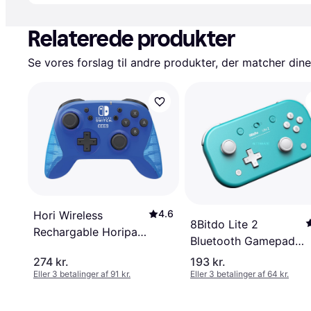
Annonce
Relaterede produkter
Se vores forslag til andre produkter, der matcher dine
4.6
Hori Wireless
8Bitdo Lite 2
Rechargable Horipad
Bluetooth Gamepad -
Controller -(Switch)
Turquoise
274 kr.
193 kr.
Blå
Eller 3 betalinger af 91 kr.
Eller 3 betalinger af 64 kr.