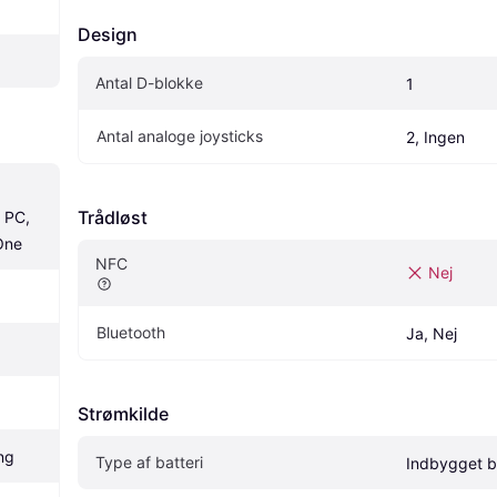
Design
Antal D-blokke
1
Antal analoge joysticks
2, Ingen
Trådløst
 PC, 
One
NFC
Nej
Bluetooth
Ja, Nej
Strømkilde
ng
Type af batteri
Indbygget ba