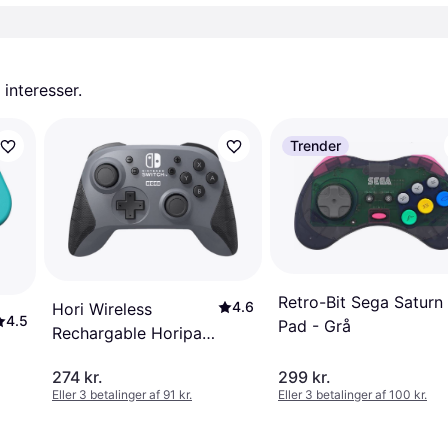
 interesser.
Trender
Retro-Bit Sega Saturn
4.6
Hori Wireless
4.5
Pad - Grå
Rechargable Horipad
Controller -(Switch) -
274 kr.
299 kr.
Grey
Eller 3 betalinger af 91 kr.
Eller 3 betalinger af 100 kr.