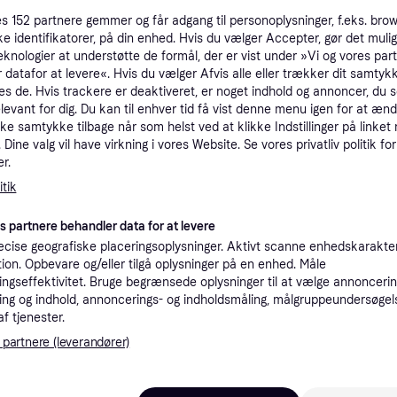
tioner
es
152
partnere gemmer og får adgang til personoplysninger, f.eks. bro
ke identifikatorer, på din enhed. Hvis du vælger Accepter, gør det mulig
eknologier at understøtte de formål, der er vist under »Vi og vores par
 datafor at levere«. Hvis du vælger Afvis alle eller trækker dit samtykk
Pro
es de. Hvis trackere er deaktiveret, er noget indhold og annoncer, du se
elevant for dig. Du kan til enhver tid få vist denne menu igen for at ænd
kke samtykke tilbage når som helst ved at klikke Indstillinger på linket
1
Dine valg vil have virkning i vores Website. Se vores privatliv politik for
39 kr. fragt
,
1 dag
troller - Android
Eller
r.
tik
K
es partnere behandler data for at levere
1
cise geografiske placeringsoplysninger. Aktivt scanne enhedskarakteri
atch
·
Laveste pris
39 kr. fragt
,
1 dag
Eller 
ation. Opbevare og/eller tilgå oplysninger på en enhed. Måle
ngseffektivitet. Bruge begrænsede oplysninger til at vælge annoncering
ng og indhold, annoncerings- og indholdsmåling, målgruppeundersøgel
af tjenester.
 partnere (leverandører)
1
ller - Android
33 kr. fragt
,
1-2 dage
Eller 