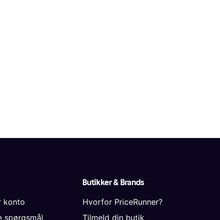
Butikker & Brands
r konto
Hvorfor PriceRunner?
de spørgsmål
Tilmeld din butik