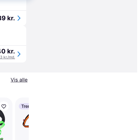
39 kr.
0 kr.
13 kr./md.
Vis alle
Trender
Flexi New Comfort T
8m