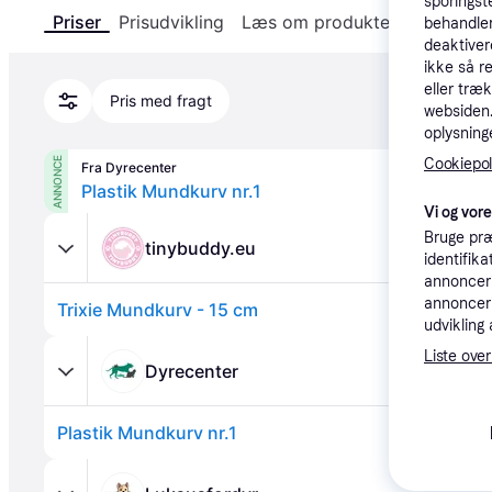
sporingst
Priser
Prisudvikling
Læs om produktet
Specifika
behandler
deaktiver
ikke så r
eller træ
Pris med fragt
websiden. 
oplysninge
ANNONCE
Cookiepoli
Fra Dyrecenter
Plastik Mundkurv nr.1
Vi og vor
Bruge præ
tinybuddy.eu
identifik
annonceri
annonceri
Trixie Mundkurv - 15 cm
udvikling 
Liste over
Dyrecenter
Plastik Mundkurv nr.1