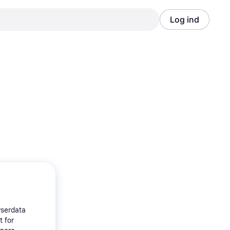
Log ind
Annonce
Annonce
wserdata
t for