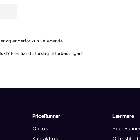
r og er derfor kun vejledende. 

? Eller har du forslag til forbedringer? 
PriceRunner
Lær mere
Om os
PriceRunne
Kontakt os
Ofte stille