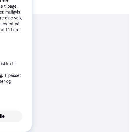
tnere
e tilbage,
r, muligvis
re dine valg
 nederst på
moveret
 at få flere
41 kr.
stika til
. Tilpasset
ser og
33 kr.
øbsgaranti
41 kr.
lle