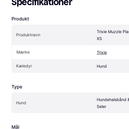
Specifikationer
Produkt
Trixie Muzzle Plas
Produktnavn
XS
Mærke
Trixie
Kæledyr
Hund
Type
Hundehalsbånd &
Hund
Seler
Mål