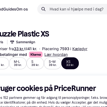
ud
Guides
Om os
uzzle Plastic XS
is
Sammenlign
iser fra
33 kr.
til
41 kr.
·
Placering 
7593 
i 
Kæledyr
 betalinger med
Lær hvordan
M-L
S
S–M
XS
 kr.
39 kr.
39 kr.
39 kr.
33 kr.
ruger cookies på PriceRunner
es
152
partnere gemmer og får adgang til personoplysninger, f.eks. bro
ke identifikatorer, på din enhed. Hvis du vælger Accepter, gør det mulig