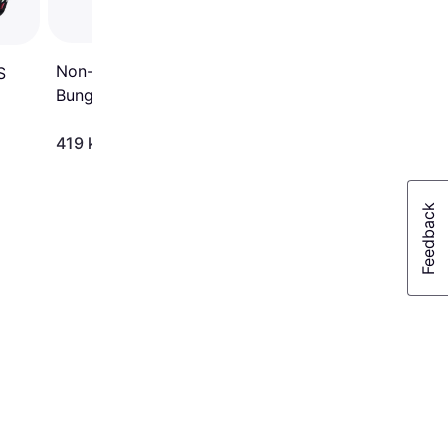
Non-Stop Dogwear
S
Bungee Leash 2.8m
194 kr.
419 kr.
Eller 3 betalinger af 65 kr.