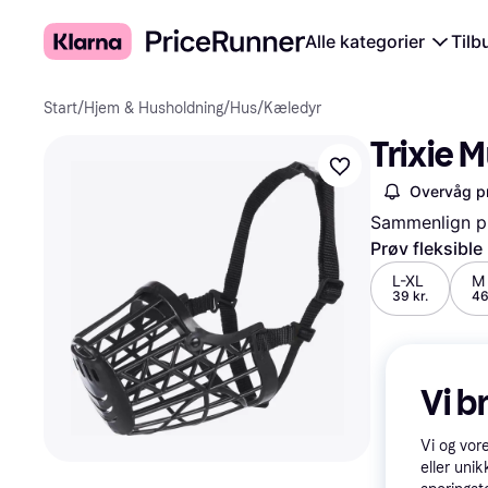
Alle kategorier
Tilb
Start
/
Hjem & Husholdning
/
Hus
/
Kæledyr
Trixie M
Overvåg pr
Sammenlign pr
Prøv fleksible
L-XL
M
39 kr.
46
Vi b
Vi og vor
eller unik