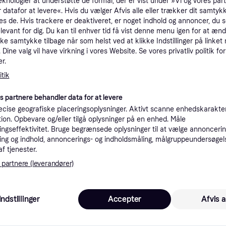
eknologier at understøtte de formål, der er vist under »Vi og vores par
tioner
 datafor at levere«. Hvis du vælger Afvis alle eller trækker dit samtykk
es de. Hvis trackere er deaktiveret, er noget indhold og annoncer, du se
elevant for dig. Du kan til enhver tid få vist denne menu igen for at ænd
kke samtykke tilbage når som helst ved at klikke Indstillinger på linket
Pro
Dine valg vil have virkning i vores Website. Se vores privatliv politik for
r.
tik
39 kr. fragt
es partnere behandler data for at levere
cise geografiske placeringsoplysninger. Aktivt scanne enhedskarakteri
ation. Opbevare og/eller tilgå oplysninger på en enhed. Måle
ngseffektivitet. Bruge begrænsede oplysninger til at vælge annoncering
ng og indhold, annoncerings- og indholdsmåling, målgruppeundersøgel
·
Laveste pris
59 kr. fragt
af tjenester.
 partnere (leverandører)
K
39 kr. fragt
Indstillinger
Accepter
Afvis a