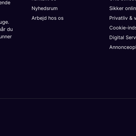
gende
Nyhedsrum
Sikker onli
Arbejd hos os
Privatliv & 
uge.
Cookie-inds
når du
unner
Digital Ser
Annonceopl