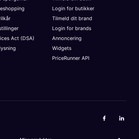
neshopping
Login for butikker
vilkår
Tilmeld dit brand
tillinger
Login for brands
vices Act (DSA)
Annoncering
ysning
Widgets
PriceRunner API