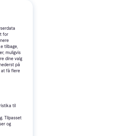
b ZAFR
1 Tablet
wserdata
t for
, Android 11
.
tnere
e tilbage,
r, muligvis
re dine valg
 nederst på
 at få flere
stika til
 11 128
. Tilpasset
ser og
IPS