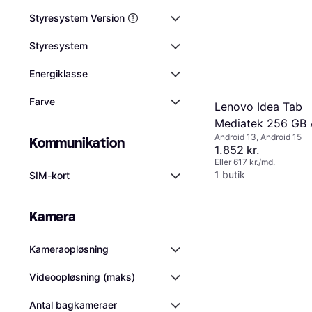
Styresystem Version
Styresystem
Energiklasse
Farve
Lenovo Idea Tab
Mediatek 256 GB 
Android 13, Android 15
15 Android 15
Kommunikation
1.852 kr.
Eller 617 kr./md.
1 butik
SIM-kort
Kamera
Kameraopløsning
Videoopløsning (maks)
Antal bagkameraer