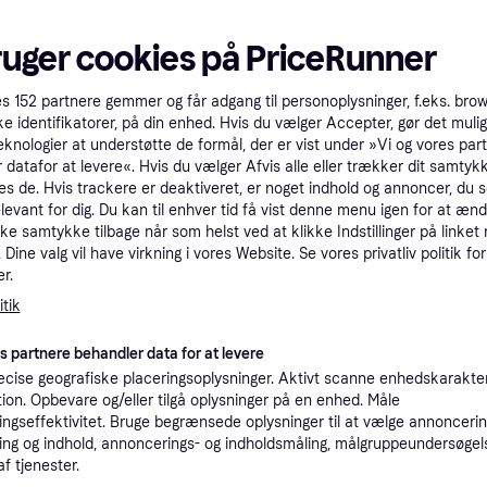
ruger cookies på PriceRunner
4.4
Pro
3.8
Lenovo Idea Tab WiFi
Lenovo Idea Ta
et
11.0 Tablet 8GB RAM
128 GB Wi-Fi 5 1
es
152
partnere gemmer og får adgang til personoplysninger, f.eks. bro
256GB Pen Grey
ke identifikatorer, på din enhed. Hvis du vælger Accepter, gør det mulig
Android 14, Android 15
1.606 kr.
1.632 kr
eknologier at understøtte de formål, der er vist under »Vi og vores par
Eller 535 kr./md.
 datafor at levere«. Hvis du vælger Afvis alle eller trækker dit samtykk
1.615 kr.
9 butikker
es de. Hvis trackere er deaktiveret, er noget indhold og annoncer, du se
5 butikker
elevant for dig. Du kan til enhver tid få vist denne menu igen for at ænd
kke samtykke tilbage når som helst ved at klikke Indstillinger på linket
Trender
Dine valg vil have virkning i vores Website. Se vores privatliv politik for
r.
tik
es partnere behandler data for at levere
cise geografiske placeringsoplysninger. Aktivt scanne enhedskarakteri
Lenovo Idea Tab Pro Gen
ation. Opbevare og/eller tilgå oplysninger på en enhed. Måle
o Wifi
Lenovo Idea Tab
ngseffektivitet. Bruge begrænsede oplysninger til at vælge annoncering
2 13 13 Android 16 256
ng og indhold, annoncerings- og indholdsmåling, målgruppeundersøgel
y
GB 4GB RAM 11 
GB Wi-Fi 7
af tjenester.
11", Android 15