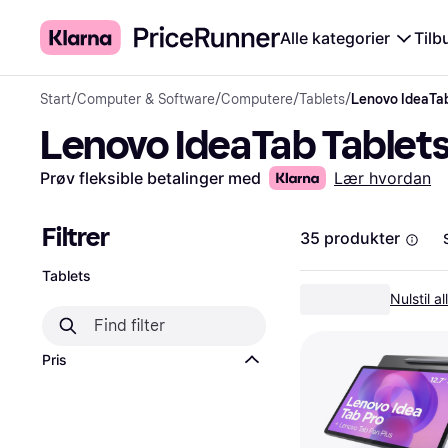
Alle kategorier
Tilb
Start
/
Computer & Software
/
Computere
/
Tablets
/
Lenovo IdeaTab
Lenovo IdeaTab Tablet
Prøv fleksible betalinger med
Lær hvordan
Filtrer
35 produkter
Tablets
Nulstil all
Pris