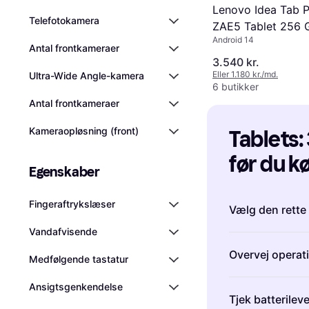
Lenovo Idea Tab 
Telefotokamera
ZAE5 Tablet 256 
Android 14
Antal frontkameraer
3.540 kr.
Eller 1.180 kr./md.
Ultra-Wide Angle-kamera
6 butikker
Antal frontkameraer
Kameraopløsning (front)
Tablets: 
før du k
Egenskaber
Fingeraftrykslæser
Vælg den rette
Vandafvisende
Når du køber en
Overvej operat
de vigtigste fa
Medfølgende tastatur
omkring 7-8″ er
Ansigtsgenkendelse
Tablets kommer
er lette og ne
Tjek batterilev
hovedoperativ