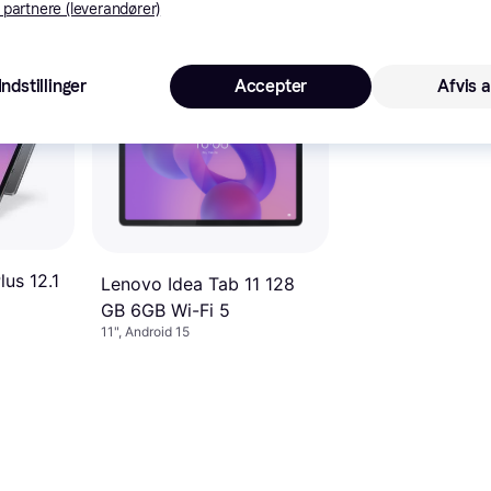
1.638 kr.
 partnere (leverandører)
4.658 kr.
Eller 546 kr./md.
Eller 1.553 kr./md.
4 butikker
3 butikker
Indstillinger
Accepter
Afvis a
us 12.1
Lenovo Idea Tab 11 128
GB 6GB Wi-Fi 5
11", Android 15