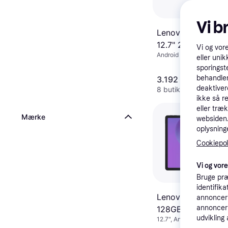
Vi b
Lenovo Idea Tab 
12.7" 256 GB Tabl
Vi og vor
Android 14
eller unik
sporingst
behandler
3.192 kr.
deaktiver
8 butikker
ikke så r
eller træ
Mærke
websiden. 
oplysninge
Cookiepoli
Vi og vor
Bruge præ
identifik
Lenovo IdeaTab Pr
annonceri
annonceri
128GB - Luna Gre
udvikling 
12.7", Android 14