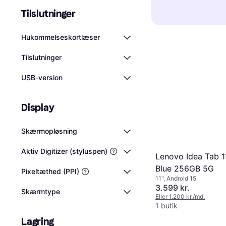
tablets
på 10-13
Windows
. Hver
og arbejde, me
Tilslutninger
Batterilevetid 
sømløs oplevel
bære rundt på.
en tablet, især
stort udvalg a
bruge din table
Hukommelseskortlæser
på farten eller
fleksibilitet o
der passer beds
en oplader. Ki
Windows er et g
Tilslutninger
timers batteril
der fungerer 
den hele dagen
USB-version
adgang til Mic
anmeldelser fra
hvilket system 
realistisk bill
eksisterende t
Display
forskellige bru
Skærmopløsning
Aktiv Digitizer (styluspen)
Lenovo Idea Tab 1
Blue 256GB 5G
Pixeltæthed (PPI)
11", Android 15
3.599 kr.
Skærmtype
Eller 1.200 kr./md.
1 butik
Lagring