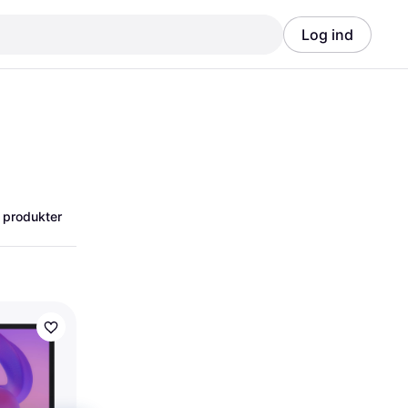
Log ind
Annonce
Annonce
 produkter