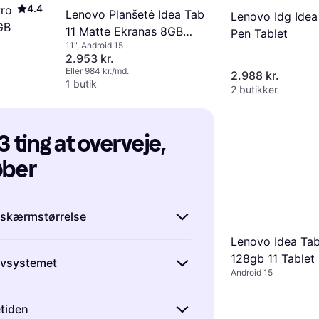
4.4
Pro
Lenovo Planšetė Idea Tab
Lenovo Idg Idea
GB
11 Matte Ekranas 8GB
Pen Tablet
11", Android 15
256GB
2.953 kr.
Eller 984 kr./md.
2.988 kr.
1 butik
2 butikker
3 ting at overveje, 
øber
 skærmstørrelse
Lenovo Idea Ta
 tablet, er skærmstørrelsen en af
128gb 11 Tablet
ivsystemet
ktorer at overveje.
Mindre tablets
Android 15
 ideelle til læsning og rejser, da de
 typisk med tre
mme at have med på farten.
Større
etiden
systemer:
iOS
,
Android
og