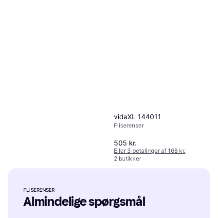
vidaXL 144011
Fliserenser
505 kr.
Eller 3 betalinger af 168 kr.
2 butikker
Batavia Maxxbrush
FLISERENSER
Fliserenser, Teleskopskaft
Almindelige spørgsmål
1.754 kr.
Eller 3 betalinger af 585 kr.
1 butik