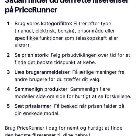
Sådan finder du den rette fliserenser
på PriceRunner
Brug vores kategorifiltre
: Filtrer efter type
(manuel, elektrisk, benzin), prisområde eller
specifikke funktioner som teleskopskaft eller
elstart.
Se prishistorik
: Følg prisudviklingen over tid for at
finde det bedste tidspunkt at købe.
Læs brugeranmeldelser
: Få ærlige meninger fra
andre brugere før du træffer dit valg.
Sammenlign produkter
: Sammenlign flere
modeller side om side for hurtigt at se forskellene.
Sæt prisalarmer
: Få besked når prisen falder på
din ønskede model.
Brug PriceRunner i dag for nemt og hurtigt at finde
den bedste fliserenser til dine behov!