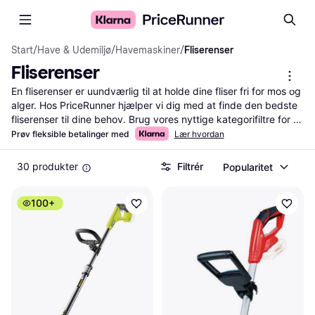
Start
/
Have & Udemiljø
/
Havemaskiner
/
Fliserenser
Fliserenser
En fliserenser er uundværlig til at holde dine fliser fri for mos og 
alger. Hos PriceRunner hjælper vi dig med at finde den bedste 
fliserenser til dine behov. Brug vores nyttige kategorifiltre for 
hurtigt at sortere efter mærke, pris og funktioner. Læs 
Prøv fleksible betalinger med
Lær hvordan
brugeranmeldelser for at få indsigt i andre kunders erfaringer. 
Sammenlign priser på tværs af butikker og find det bedste 
30 produkter
Filtrér
Popularitet
tilbud. Vores overskuelige sammenligning gør det nemt for dig 
at træffe det rigtige valg. Start her og find din nye fliserenser i 
100+
dag!
Mere om fliserenser »