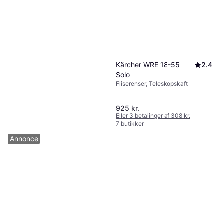
Kärcher WRE 18-55
2.4
Solo
Fliserenser, Teleskopskaft
925 kr.
Eller 3 betalinger af 308 kr.
7 butikker
Annonce
Gloria WeedBrush li-on
Fliserenser, Teleskopskaft
594 kr.
7 butikker