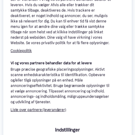
levere«. Hvis du vælger Afvis alle eller trækker dit
Kärcher WRE 18-55
samtykke tilbage, deaktiveres de. Hvis trackere er
(1x2.5Ah)
deaktiveret, er noget indhold og annoncer, du ser, muligvis
Gardena EasyWeed Solo
Fliserenser, Teleskopskaft
ikke så relevant for dig. Du kan til enhver tid få vist denne
14820-55
menu igen for at ændre dine valg eller trække samtykke
Fliserenser
tilbage når som helst ved at klikke Indstillinger på linket
990 kr.
1.201 kr.
1.369 kr.
nederst på websiden. Dine valg vil have virkning i vores
9+ butikker
9+ butikker
Website. Se vores privatliv politik for at få flere oplysninger.
Cookiepolitik
Trender
50+
Vi og vores partnere behandler data for at levere
Bruge præcise geografiske placeringsoplysninger. Aktivt
scanne enhedskarakteristika til identifikation. Opbevare
og/eller tilgå oplysninger på en enhed. Måle
annonceringseffektivitet. Bruge begrænsede oplysninger til
at vælge annoncering. Tilpasset annoncering og indhold,
annoncerings- og indholdsmåling, målgruppeundersøgelser
og udvikling af tjenester.
Liste over partnere (leverandører)
Indstillinger