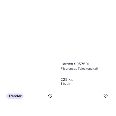
Gloria MultiBrush
Speedcontrol
Fliserenser, Teleskopskaft
2.687 kr.
Eller 3 betalinger af 896 kr.
2 butikker
Garden 9057501
Fliserenser, Teleskopskaft
225 kr.
1 butik
Trender
Einhell GE-CC 18 Li Kit
Fliserenser
996 kr.
Eller 3 betalinger af 332 kr.
2 butikker