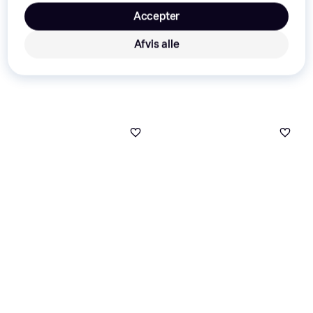
Accepter
Afvis alle
Ryobi RY18PCB-0 Solo
Fliserenser, Teleskopskaft
1.294 kr.
Eller 3 betalinger af 431 kr.
9+ butikker
Gloria MultiBrush
Speedcontrol Plus
Fliserenser, Teleskopskaft
999 kr.
5 butikker