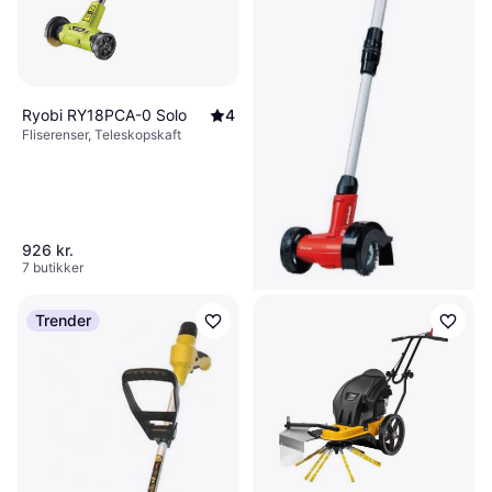
Ryobi RY18PCA-0 Solo
4
Fliserenser, Teleskopskaft
926 kr.
7 butikker
Trender
Einhell GE-CC 18 Li Solo
Fliserenser, Teleskopskaft
395 kr.
9+ butikker