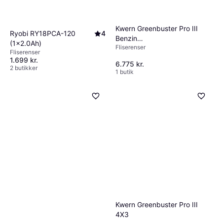
Kwern Greenbuster Pro III
Ryobi RY18PCA-120
4
Benzin
(1x2.0Ah)
Fliserenser
Ukrudtsbørstemaskine 24
Fliserenser
Børster
1.699 kr.
6.775 kr.
2 butikker
1 butik
Kwern Greenbuster Pro III
4X3