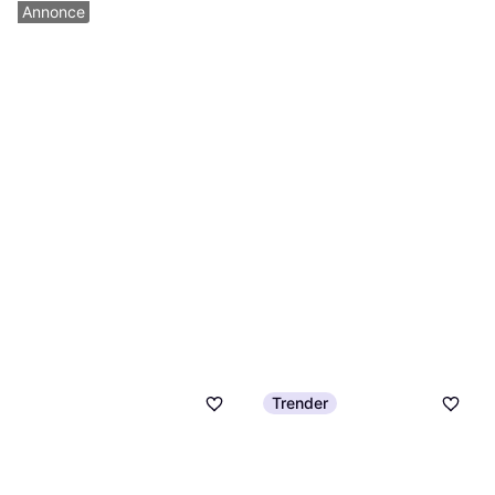
Annonce
Ryobi one rengøringsbørste
r18tps-120g teleskop
Fliserenser, Teleskopskaft
1.381 kr.
Eller 3 betalinger af 460 kr.
4 butikker
Trender