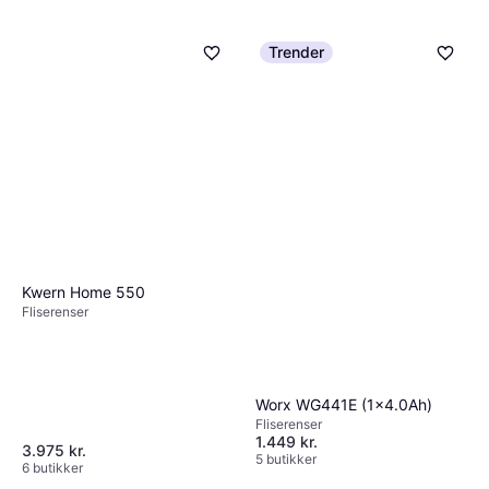
Trender
Kwern Home 550
Fliserenser
Gloria Weedbrush
Fliserenser, Teleskopskaft
Worx WG441E (1x4.0Ah)
649 kr.
Fliserenser
5 butikker
1.449 kr.
3.975 kr.
5 butikker
6 butikker