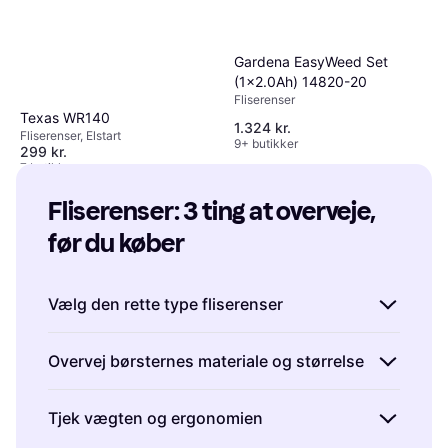
Gardena EasyWeed Set
(1x2.0Ah) 14820-20
Fliserenser
Texas WR140
1.324 kr.
Fliserenser, Elstart
9+ butikker
299 kr.
7 butikker
Fliserenser: 3 ting at overveje, 
før du køber
Vælg den rette type fliserenser
Fliserensere findes i forskellige typer, såsom
Overvej børsternes materiale og størrelse
elektriske og benzindrevne modeller.
Elektriske fliserensere
er ofte lettere og mere
Børsterne på en fliserenser spiller en vigtig
Tjek vægten og ergonomien
støjsvage, hvilket gør dem ideelle til mindre
rolle i effektiviteten af rengøringen.
områder eller hvor støj kan være et problem.